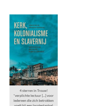
4 sterren in Trouw!
"verplichte lectuur […] voor
iedereen die zich betrokken
voelt bij een (protestantse)