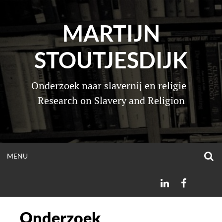
Ga
naar
MARTIJN
de
inhoud
STOUTJESDIJK
Onderzoek naar slavernij en religie |
Research on Slavery and Religion
O
OPEN
MENU
S
F
MENU
LINKEDIN
FACEBOO
Onderzoek